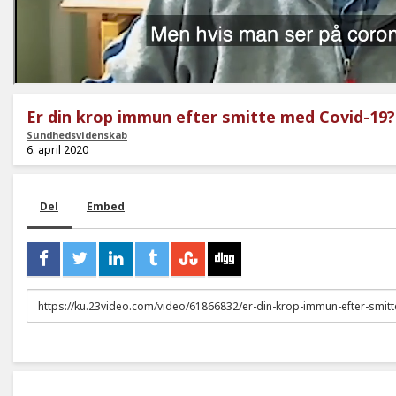
Er din krop immun efter smitte med Covid-19?
Sundhedsvidenskab
6. april 2020
Del
Embed
URL
to
share