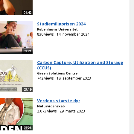
01:42
Studiemiljøprisen 2024
Københavns Universitet
830 views
14. november 2024
01:21
Carbon Capture, Utilization and Storage
(CCUS)
Green Solutions Centre
742 views
18. september 2023
03:19
Verdens største dyr
Naturvidenskab
2.073 views
29. marts 2023
01:28