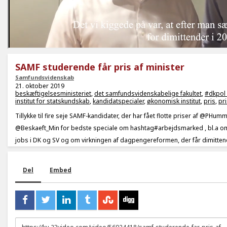
SAMF studerende får pris af minister
Samfundsvidenskab
21. oktober 2019
beskæftigelsesministeriet
,
det samfundsvidenskabelige fakultet
,
#dkpol
institut for statskundskab
,
kandidatspecialer
,
økonomisk institut
,
pris
,
pr
Tillykke til fire seje SAMF-kandidater, der har fået flotte priser af @PHu
@Beskaeft_Min for bedste speciale om hashtag#arbejdsmarked , bl.a om
jobs i DK og SV og om virkningen af dagpengereformen, der får dimittend
Del
Embed
URL