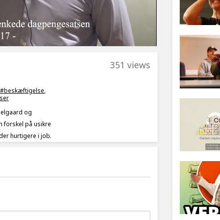
351 views
 #beskæftigelse
,
iser
mmelgaard og
 forskel på usikre
er hurtigere i job.