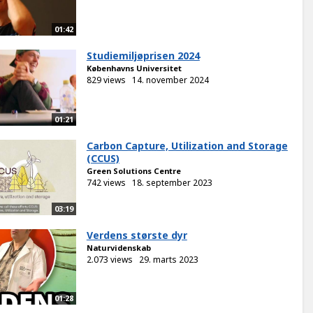
01:42
Studiemiljøprisen 2024
Københavns Universitet
829 views
14. november 2024
01:21
Carbon Capture, Utilization and Storage
(CCUS)
Green Solutions Centre
742 views
18. september 2023
03:19
Verdens største dyr
Naturvidenskab
2.073 views
29. marts 2023
01:28