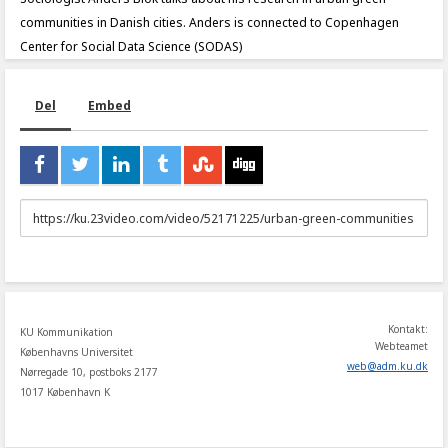
communities in Danish cities. Anders is connected to Copenhagen
Center for Social Data Science (SODAS)
Del
Embed
URL
to
share
Kontakt:
KU Kommunikation
Webteamet
Københavns Universitet
web
@
adm
.
ku
.
dk
Nørregade 10, postboks 2177
1017 København K