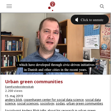
Toggle
menu
Urban green communities
Samfundsvidenskab
2.208 views
15. maj 2019
anders blok
,
copenhagen center for social data science
,
social data
science
,
social sciences
,
sociology
,
sodas
,
urban green communities
Sociologist Anders Blok talks about his research in urban green