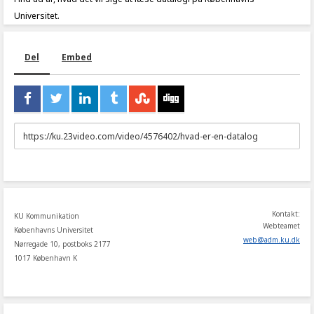
Universitet.
Del
Embed
URL
to
share
Kontakt:
KU Kommunikation
Webteamet
Københavns Universitet
web
@
adm
.
ku
.
dk
Nørregade 10, postboks 2177
1017 København K