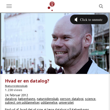
Toggle
menu
Hvad er en datalog?
Naturvidenskab
1.238 views
24. februar 2012
datalogi
,
københavns
,
naturvidenskab
,
person_datalogi
,
science
,
subject_om uddannelser
,
uddannelse
,
universitet
Find ud af, hvad det vil sige at læse datalogi på Københavns