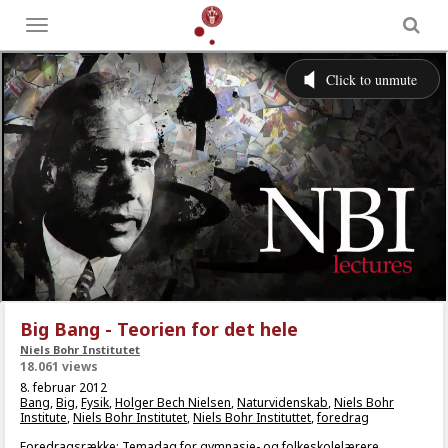
Toggle
menu
Big Bang - Teorien for det hele
Niels Bohr Institutet
18.061 views
8. februar 2012
Bang
,
Big
,
Fysik
,
Holger Bech Nielsen
,
Naturvidenskab
,
Niels Bohr
Institute
,
Niels Bohr Institutet
,
Niels Bohr Instituttet
,
foredrag
Foredragsrække: Temadag for gymnasie- og folkeskolelærere