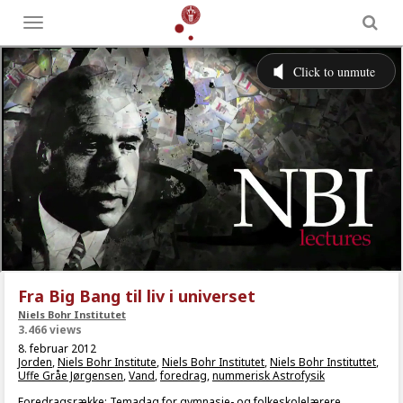
Toggle
menu
Fra Big Bang til liv i universet
Niels Bohr Institutet
3.466 views
8. februar 2012
Jorden
,
Niels Bohr Institute
,
Niels Bohr Institutet
,
Niels Bohr Instituttet
,
Uffe Gråe Jørgensen
,
Vand
,
foredrag
,
nummerisk Astrofysik
Foredragsrække: Temadag for gymnasie- og folkeskolelærere