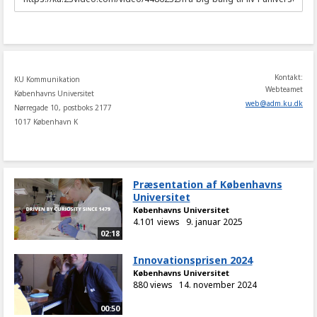
to
share
Kontakt:
KU Kommunikation
Webteamet
Københavns Universitet
web
@
adm
.
ku
.
dk
Nørregade 10, postboks 2177
1017 København K
Præsentation af Københavns
Universitet
Københavns Universitet
4.101 views
9. januar 2025
02:18
Innovationsprisen 2024
Københavns Universitet
880 views
14. november 2024
00:50