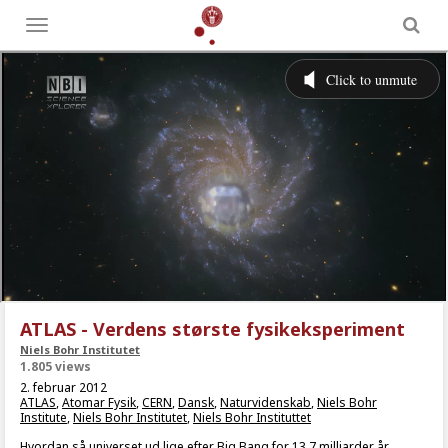
Toggle
menu
ATLAS - Verdens største fysikeksperiment
Niels Bohr Institutet
1.805 views
2. februar 2012
ATLAS
,
Atomar Fysik
,
CERN
,
Dansk
,
Naturvidenskab
,
Niels Bohr
Institute
,
Niels Bohr Institutet
,
Niels Bohr Instituttet
Hvordan så universet ud lige efter Big Bang for 13.7 milliarder år