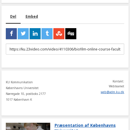
Del
Embed
URL
to
share
Kontakt:
KU Kommunikation
Webteamet
Københavns Universitet
web
@
adm
.
ku
.
dk
Nørregade 10, postboks 2177
1017 København K
Præsentation af Københavns