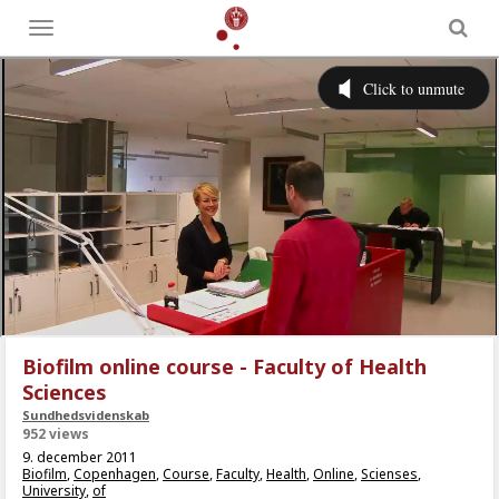
Toggle
menu
Biofilm online course - Faculty of Health
Sciences
Sundhedsvidenskab
952 views
9. december 2011
Biofilm
,
Copenhagen
,
Course
,
Faculty
,
Health
,
Online
,
Scienses
,
University
,
of