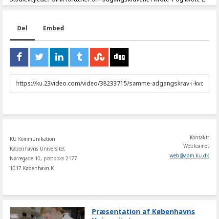
Del
Embed
URL
to
share
Kontakt:
KU Kommunikation
Webteamet
Københavns Universitet
web
@
adm
.
ku
.
dk
Nørregade 10, postboks 2177
1017 København K
Præsentation af Københavns