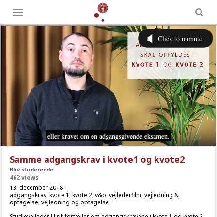
Toggle
menu
Samme adgangskrav i kvote1 og kvote2
Bliv studerende
462 views
13. december 2018
adgangskrav
,
kvote 1
,
kvote 2
,
v&o
,
vejlederfilm
,
vejledning &
optagelse
,
vejledning og optagelse
Studievejleder Ulrik fortæller om adgangskravene i kvote 1 og kvote 2