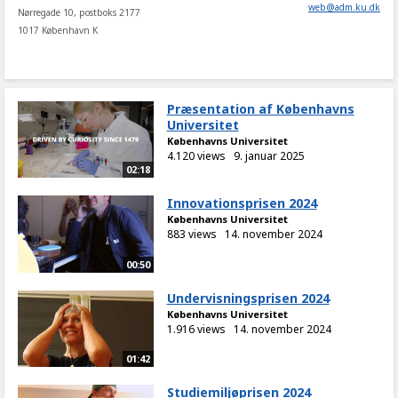
web
@
adm
.
ku
.
dk
Nørregade 10, postboks 2177
1017 København K
Præsentation af Københavns
Universitet
Københavns Universitet
4.120 views
9. januar 2025
02:18
Innovationsprisen 2024
Københavns Universitet
883 views
14. november 2024
00:50
Undervisningsprisen 2024
Københavns Universitet
1.916 views
14. november 2024
01:42
Studiemiljøprisen 2024