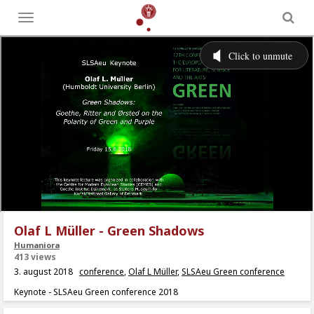
Toggle
menu
Olaf L Müller - Green Shadows
Humaniora
413 views
3. august 2018
conference
,
Olaf L Müller
,
SLSAeu Green conference
Keynote - SLSAeu Green conference 2018