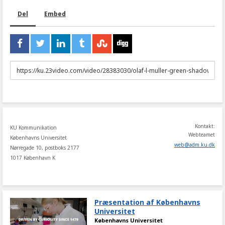
Del
Embed
URL
to
share
Kontakt:
KU Kommunikation
Webteamet
Københavns Universitet
web
@
adm
.
ku
.
dk
Nørregade 10, postboks 2177
1017 København K
Præsentation af Københavns
Universitet
Københavns Universitet