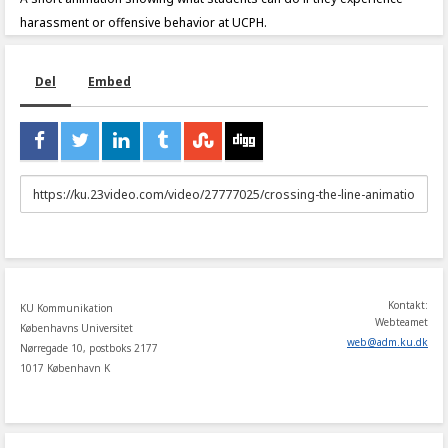
harassment or offensive behavior at UCPH.
Del
Embed
URL
to
share
Kontakt:
KU Kommunikation
Webteamet
Københavns Universitet
web
@
adm
.
ku
.
dk
Nørregade 10, postboks 2177
1017 København K