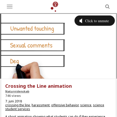
Toggle
menu
Crossing the Line animation
Naturvidenskab
746 views
7. juni 2018
crossing the line
,
harassment
,
offensive behavior
,
science
,
science
student services
A short animation showing what students can do if they experience