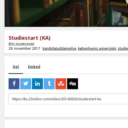
Studiestart (KA)
Bliv studerende
29. november 2017
kandidatuddannelse
,
københavns universitet
,
studie
Del
Embed
URL
to
share