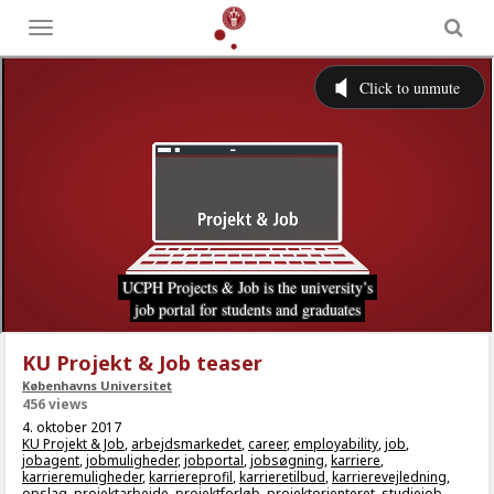
Toggle
menu
KU Projekt & Job teaser
Københavns Universitet
456 views
4. oktober 2017
KU Projekt & Job
,
arbejdsmarkedet
,
career
,
employability
,
job
,
jobagent
,
jobmuligheder
,
jobportal
,
jobsøgning
,
karriere
,
karrieremuligheder
,
karriereprofil
,
karrieretilbud
,
karrierevejledning
,
opslag
,
projektarbejde
,
projektforløb
,
projektorienteret
,
studiejob