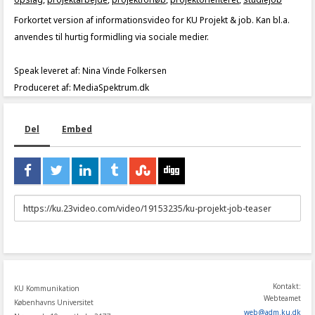
Forkortet version af informationsvideo for KU Projekt & job. Kan bl.a.
anvendes til hurtig formidling via sociale medier.
Speak leveret af: Nina Vinde Folkersen
Produceret af: MediaSpektrum.dk
Del
Embed
URL
to
share
Kontakt:
KU Kommunikation
Webteamet
Københavns Universitet
web
@
adm
.
ku
.
dk