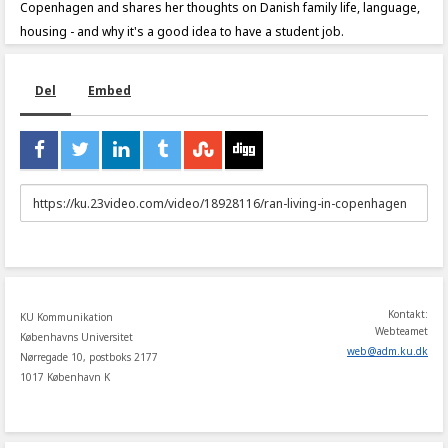
Copenhagen and shares her thoughts on Danish family life, language,
housing - and why it's a good idea to have a student job.
Del
Embed
URL
to
share
Kontakt:
KU Kommunikation
Webteamet
Københavns Universitet
web
@
adm
.
ku
.
dk
Nørregade 10, postboks 2177
1017 København K