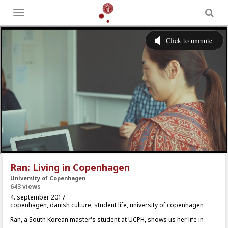
Toggle
menu
Ran: Living in Copenhagen
University of Copenhagen
643 views
4. september 2017
copenhagen
,
danish culture
,
student life
,
university of copenhagen
Ran, a South Korean master's student at UCPH, shows us her life in