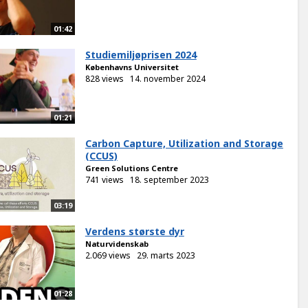
01:42
Studiemiljøprisen 2024
Københavns Universitet
828 views
14. november 2024
01:21
Carbon Capture, Utilization and Storage
(CCUS)
Green Solutions Centre
741 views
18. september 2023
03:19
Verdens største dyr
Naturvidenskab
2.069 views
29. marts 2023
01:28