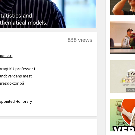
838 views
ometri
,
 bragt KU-professor i
andt verdens mest
 æresdoktor på
ppointed Honorary