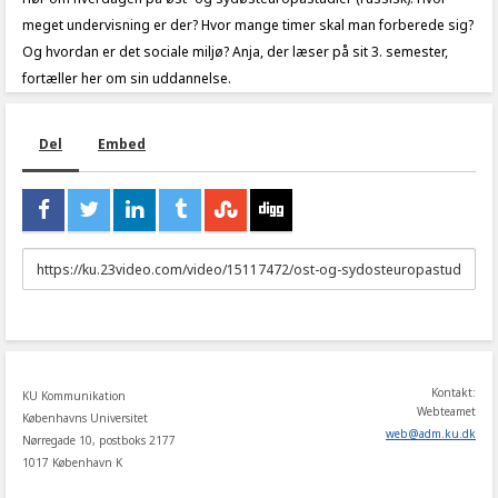
meget undervisning er der? Hvor mange timer skal man forberede sig?
Og hvordan er det sociale miljø? Anja, der læser på sit 3. semester,
fortæller her om sin uddannelse.
Del
Embed
URL
to
share
Kontakt:
KU Kommunikation
Webteamet
Københavns Universitet
web
@
adm
.
ku
.
dk
Nørregade 10, postboks 2177
1017 København K