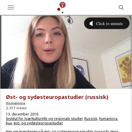
Toggle
menu
Øst- og sydøsteuropastudier (russisk)
Humaniora
2.317 views
13. december 2016
Institut for tværkulturelle og regionale studier
,
Russisk
,
humaniora
,
kua
,
øst- og sydøsteuropastudier
Hør om hverdagen på øst- og sydøsteuropastudier (russisk). Hvor