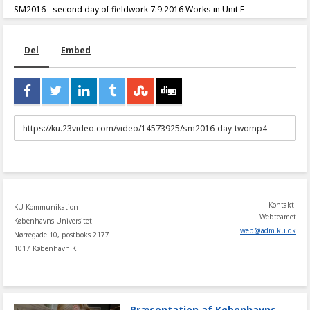
SM2016 - second day of fieldwork 7.9.2016 Works in Unit F
Del
Embed
URL
to
share
Kontakt:
KU Kommunikation
Webteamet
Københavns Universitet
web
@
adm
.
ku
.
dk
Nørregade 10, postboks 2177
1017 København K
Præsentation af Københavns