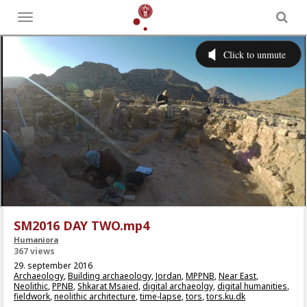
Toggle
menu
SM2016 DAY TWO.mp4
Humaniora
367 views
29. september 2016
Archaeology
,
Building archaeology
,
Jordan
,
MPPNB
,
Near East
,
Neolithic
,
PPNB
,
Shkarat Msaied
,
digital archaeolgy
,
digital humanities
,
fieldwork
,
neolithic architecture
,
time-lapse
,
tors
,
tors.ku.dk