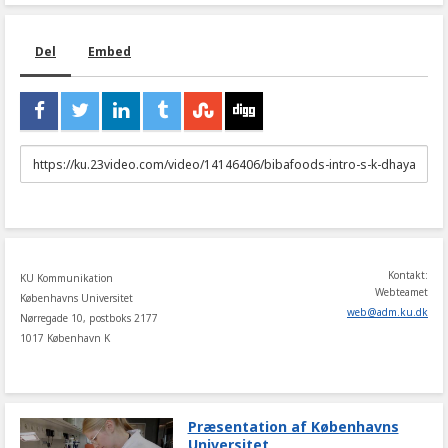
Del
Embed
URL
to
share
Kontakt:
KU Kommunikation
Webteamet
Københavns Universitet
web
@
adm
.
ku
.
dk
Nørregade 10, postboks 2177
1017 København K
Præsentation af Københavns
Universitet