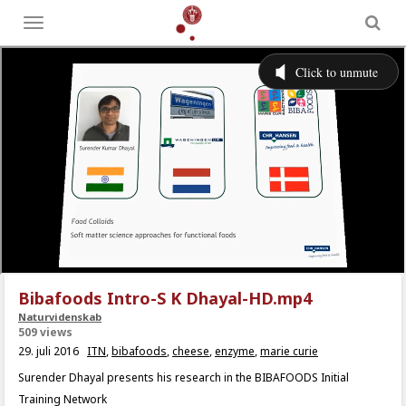
Toggle
menu
Bibafoods Intro-S K Dhayal-HD.mp4
Naturvidenskab
509 views
29. juli 2016
ITN
,
bibafoods
,
cheese
,
enzyme
,
marie curie
Surender Dhayal presents his research in the BIBAFOODS Initial
Training Network