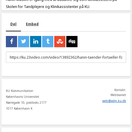
Skolen for Tandplejere og Klinikassistenter på KU.
Del
Embed
URL
to
share
Kontakt:
KU Kommunikation
Webteamet
Københavns Universitet
web
@
adm
.
ku
.
dk
Nørregade 10, postboks 2177
1017 København K