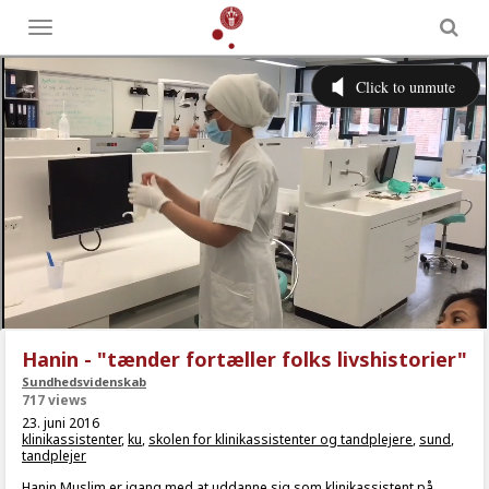
Toggle
menu
Hanin - "tænder fortæller folks livshistorier"
Sundhedsvidenskab
717 views
23. juni 2016
klinikassistenter
,
ku
,
skolen for klinikassistenter og tandplejere
,
sund
,
tandplejer
Hanin Muslim er igang med at uddanne sig som klinikassistent på