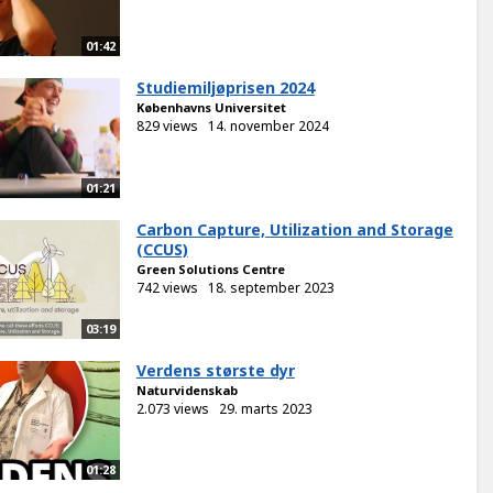
01:42
Studiemiljøprisen 2024
Københavns Universitet
829 views
14. november 2024
01:21
Carbon Capture, Utilization and Storage
(CCUS)
Green Solutions Centre
742 views
18. september 2023
03:19
Verdens største dyr
Naturvidenskab
2.073 views
29. marts 2023
01:28