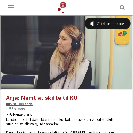
Toggle
menu
Anja: Nemt at skifte til KU
Bliv studerende
1.56 views
2. februar 2016
kandidat
,
kandidatuddannelse
,
ku
,
københavns universitet
,
skift
,
studier
,
studievalg
,
uddannelse
Kandidatstuderende Anja skiftede fra CBS til KU og havde ingen