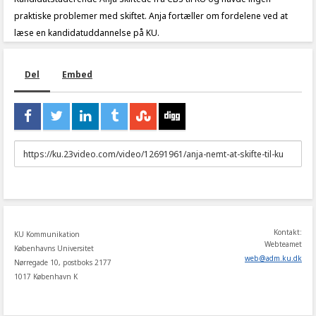
praktiske problemer med skiftet. Anja fortæller om fordelene ved at
læse en kandidatuddannelse på KU.
Del
Embed
URL
to
share
Kontakt:
KU Kommunikation
Webteamet
Københavns Universitet
web
@
adm
.
ku
.
dk
Nørregade 10, postboks 2177
1017 København K