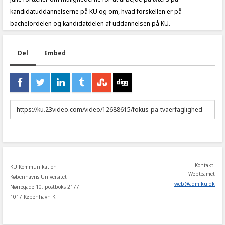
kandidatuddannelserne på KU og om, hvad forskellen er på
bachelordelen og kandidatdelen af uddannelsen på KU.
Del
Embed
URL
to
share
Kontakt:
KU Kommunikation
Webteamet
Københavns Universitet
web
@
adm
.
ku
.
dk
Nørregade 10, postboks 2177
1017 København K