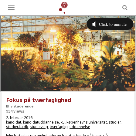
Toggle
menu
Fokus på tværfaglighed
Bliv studerende
954 views
2. februar 2016
kandidat
,
kandidatuddannelse
,
ku
,
københavns universitet
,
studier
,
studier.ku.dk
,
studievalg
,
tværfaglig
,
uddannelse
Julie fortæller om mulighederne for at arbejde på tværs på