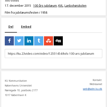
490 views
17. december 2015
100 års jubilæum
,
KVL
,
Lanbohøjskolen
Film fra jubilæumsfesten i 1958
Del
Embed
URL
to
share
Kontakt:
KU Kommunikation
Webteamet
Københavns Universitet
web
@
adm
.
ku
.
dk
Nørregade 10, postboks 2177
1017 København K