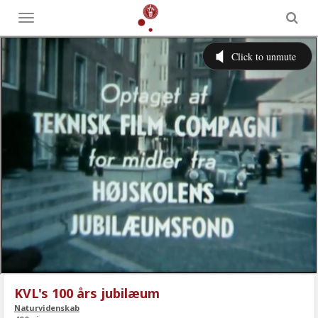
Toggle
menu
KVL's 100 års jubilæum
Naturvidenskab