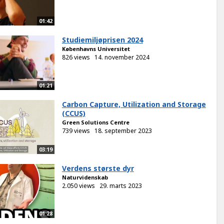
01:42
Studiemiljøprisen 2024
Københavns Universitet
826 views
14. november 2024
01:21
Carbon Capture, Utilization and Storage
(CCUS)
Green Solutions Centre
739 views
18. september 2023
03:19
Verdens største dyr
Naturvidenskab
2.050 views
29. marts 2023
01:28