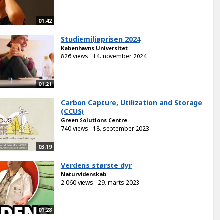
01:42
Studiemiljøprisen 2024
Københavns Universitet
826 views
14. november 2024
01:21
Carbon Capture, Utilization and Storage
(CCUS)
Green Solutions Centre
740 views
18. september 2023
03:19
Verdens største dyr
Naturvidenskab
2.060 views
29. marts 2023
01:28