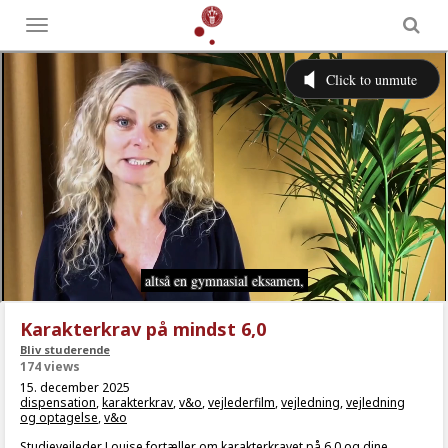
Toggle
menu
Karakterkrav på mindst 6,0
Bliv studerende
174 views
15. december 2025
dispensation
,
karakterkrav
,
v&o
,
vejlederfilm
,
vejledning
,
vejledning
og optagelse
,
v&o
Studievejleder Louise fortæller om karakterkravet på 6,0 og dine