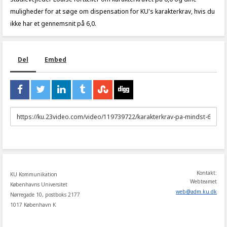
muligheder for at søge om dispensation for KU's karakterkrav, hvis du
ikke har et gennemsnit på 6,0.
Del
Embed
URL
to
share
Kontakt:
KU Kommunikation
Webteamet
Københavns Universitet
web
@
adm
.
ku
.
dk
Nørregade 10, postboks 2177
1017 København K