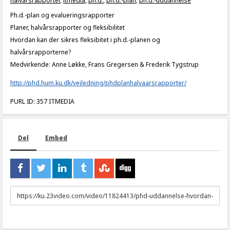
halvårsrapporter
,
itmedia
,
ph.d.
,
ph.d.-plan
,
ph.d.-uddannelse
Ph.d.-plan og evalueringsrapporter
Planer, halvårsrapporter og fleksibilitet
Hvordan kan der sikres fleksibitet i ph.d.-planen og
halvårsrapporterne?
Medvirkende: Anne Løkke, Frans Gregersen & Frederik Tygstrup
http://phd.hum.ku.dk/vejledning/phdplanhalvaarsrapporter/
PURL ID: 357 ITMEDIA
Del
Embed
URL
to
share