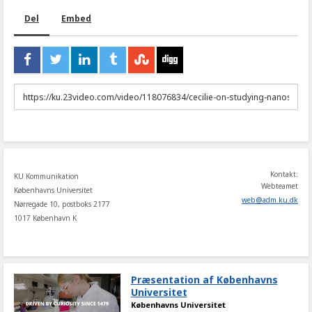
Del
Embed
URL
to
share
Kontakt:
KU Kommunikation
Webteamet
Københavns Universitet
web
@
adm
.
ku
.
dk
Nørregade 10, postboks 2177
1017 København K
Præsentation af Københavns
Universitet
Københavns Universitet