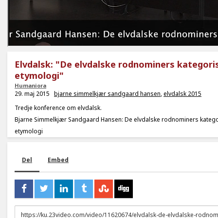
Elvdalsk: "De elvdalske rodnominers kategori
etymologi"
Humaniora
29. maj 2015
bjarne simmelkjær sandgaard hansen
,
elvdalsk 2015
Tredje konference om elvdalsk.
Bjarne Simmelkjær Sandgaard Hansen: De elvdalske rodnominers katego
etymologi
Del
Embed
URL