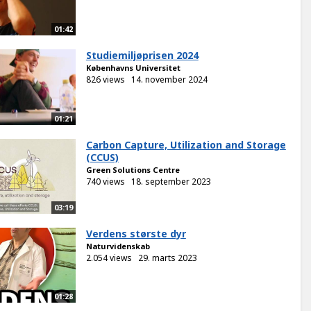
01:42
Studiemiljøprisen 2024
Københavns Universitet
826 views
14. november 2024
01:21
Carbon Capture, Utilization and Storage
(CCUS)
Green Solutions Centre
740 views
18. september 2023
03:19
Verdens største dyr
Naturvidenskab
2.054 views
29. marts 2023
01:28