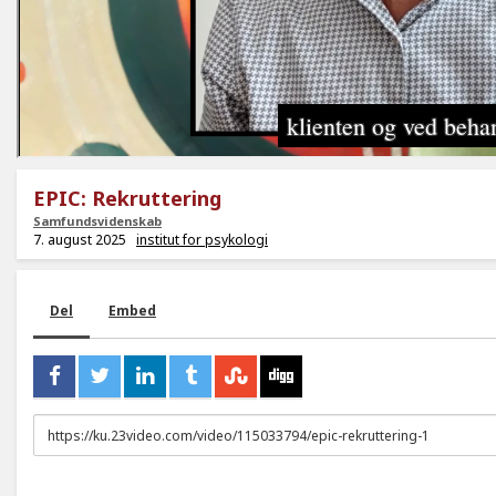
EPIC: Rekruttering
Samfundsvidenskab
7. august 2025
institut for psykologi
Del
Embed
URL
to
share