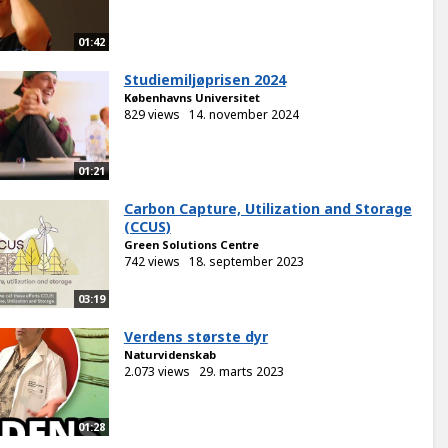
01:42
Studiemiljøprisen 2024
Københavns Universitet
829 views
14. november 2024
01:21
Carbon Capture, Utilization and Storage
(CCUS)
Green Solutions Centre
742 views
18. september 2023
03:19
Verdens største dyr
Naturvidenskab
2.073 views
29. marts 2023
01:28