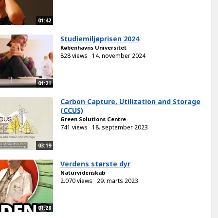
01:42
Studiemiljøprisen 2024
Københavns Universitet
828 views
14. november 2024
01:21
Carbon Capture, Utilization and Storage
(CCUS)
Green Solutions Centre
741 views
18. september 2023
03:19
Verdens største dyr
Naturvidenskab
2.070 views
29. marts 2023
01:28