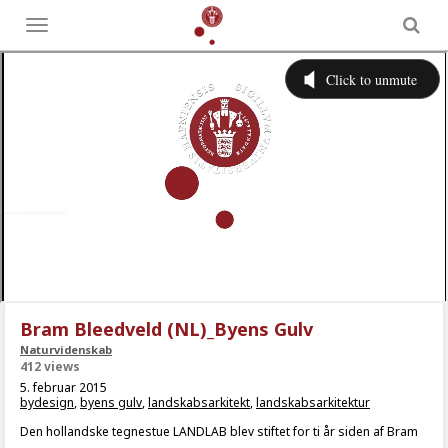
Toggle
menu
Bram Bleedveld (NL)_Byens Gulv
Naturvidenskab
412 views
5. februar 2015
bydesign
,
byens gulv
,
landskabsarkitekt
,
landskabsarkitektur
Den hollandske tegnestue LANDLAB blev stiftet for ti år siden af Bram