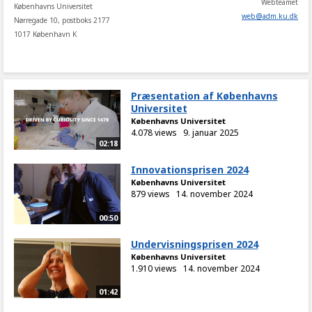
Webteamet
Københavns Universitet
web
@
adm
.
ku
.
dk
Nørregade 10, postboks 2177
1017 København K
Præsentation af Københavns
Universitet
Københavns Universitet
4.078 views
9. januar 2025
02:18
Innovationsprisen 2024
Københavns Universitet
879 views
14. november 2024
00:50
Undervisningsprisen 2024
Københavns Universitet
1.910 views
14. november 2024
01:42