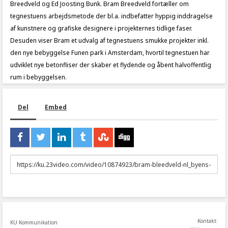
Breedveld og Ed Joosting Bunk. Bram Breedveld fortæller om
tegnestuens arbejdsmetode der bl.a. indbefatter hyppig inddragelse
af kunstnere og grafiske designere i projekternes tidlige faser.
Desuden viser Bram et udvalg af tegnestuens smukke projekter inkl.
den nye bebyggelse Funen park i Amsterdam, hvortil tegnestuen har
udviklet nye betonfliser der skaber et flydende og åbent halvoffentlig
rum i bebyggelsen.
Del
Embed
URL
to
share
Kontakt:
KU Kommunikation