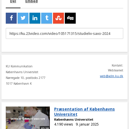
Del
Embed
URL
to
share
Kontakt:
KU Kommunikation
Webteamet
Københavns Universitet
web
@
adm
.
ku
.
dk
Nørregade 10, postboks 2177
1017 København K
Præsentation af Københavns
Universitet
Københavns Universitet
4.190 views
9. januar 2025
02:18