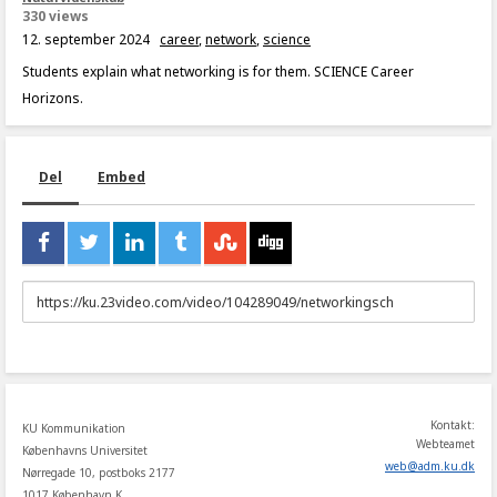
330 views
12. september 2024
career
,
network
,
science
Students explain what networking is for them. SCIENCE Career
Horizons.
Del
Embed
URL
to
share
Kontakt:
KU Kommunikation
Webteamet
Københavns Universitet
web
@
adm
.
ku
.
dk
Nørregade 10, postboks 2177
1017 København K