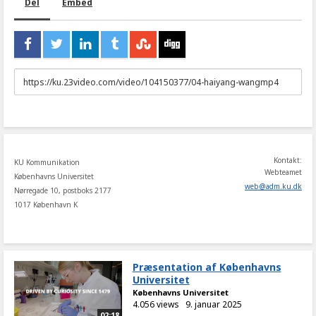
Del
Embed
URL
to
share
Kontakt:
KU Kommunikation
Webteamet
Københavns Universitet
web
@
adm
.
ku
.
dk
Nørregade 10, postboks 2177
1017 København K
Præsentation af Københavns
Universitet
Københavns Universitet
4.056 views
9. januar 2025
02:18