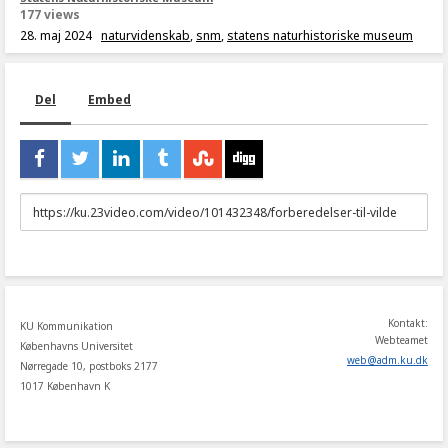
177 views
28. maj 2024
naturvidenskab
,
snm
,
statens naturhistoriske museum
Del
Embed
URL
to
share
Kontakt:
KU Kommunikation
Webteamet
Københavns Universitet
web
@
adm
.
ku
.
dk
Nørregade 10, postboks 2177
1017 København K