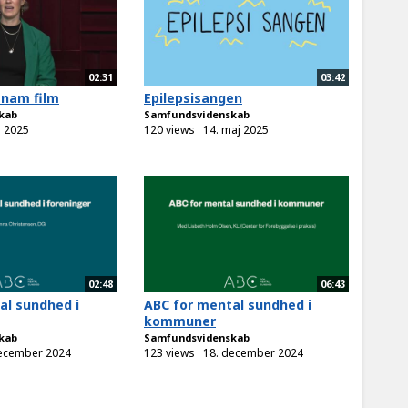
02:31
03:42
tnam film
Epilepsisangen
kab
Samfundsvidenskab
i 2025
120 views
14. maj 2025
02:48
06:43
al sundhed i
ABC for mental sundhed i
kommuner
kab
Samfundsvidenskab
december 2024
123 views
18. december 2024