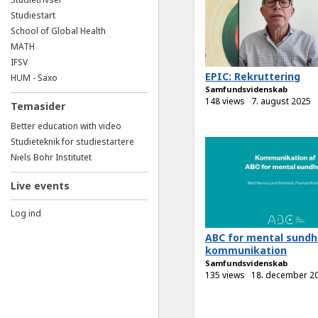
Studiestart
School of Global Health
MATH
IFSV
EPIC: Rekruttering
HUM - Saxo
Samfundsvidenskab
148 views
7. august 2025
Temasider
Better education with video
Studieteknik for studiestartere
Niels Bohr Institutet
Live events
Log ind
ABC for mental sundh
kommunikation
Samfundsvidenskab
135 views
18. december 2