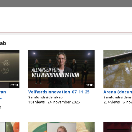
ab
02:31
02:05
røn
Velfærdsinnovation_07_11_25
Arena (docu
..
Samfundsvidenskab
Samfundsvidens
181 views
24. november 2025
254 views
8. n
3