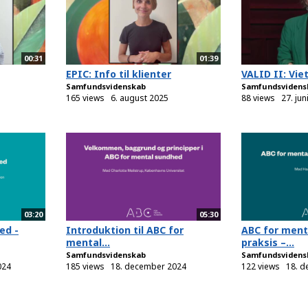
00:31
01:39
EPIC: Info til klienter
VALID II: Vie
Samfundsvidenskab
Samfundsvidens
165 views
6. august 2025
88 views
27. jun
03:20
05:30
ed -
Introduktion til ABC for
ABC for ment
mental...
praksis –...
Samfundsvidenskab
Samfundsvidens
024
185 views
18. december 2024
122 views
18. 