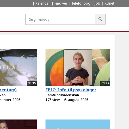
Kalender
Find vej
Telefonbog
Job
KUnet
Søg
33:35
01:22
mentary)
EPIC: Info til psykologer
kab
Samfundsvidenskab
ovember 2025
175 views
6. august 2025