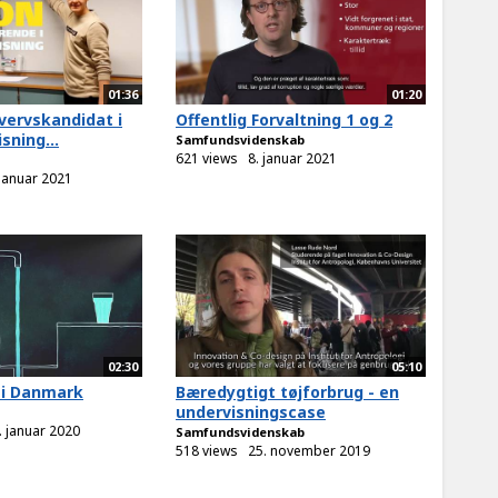
01:36
01:20
vervskandidat i
Offentlig Forvaltning 1 og 2
sning...
Samfundsvidenskab
621 views
8. januar 2021
 januar 2021
02:30
05:10
 i Danmark
Bæredygtigt tøjforbrug - en
undervisningscase
. januar 2020
Samfundsvidenskab
518 views
25. november 2019