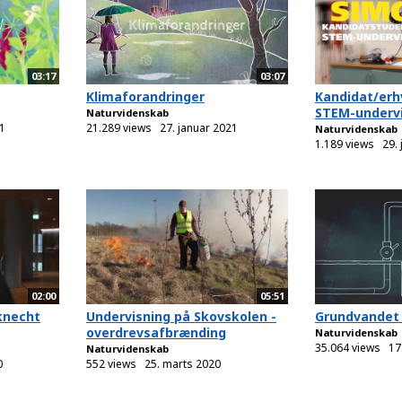
03:17
03:07
Klimaforandringer
Kandidat/erh
STEM-undervi
Naturvidenskab
1
21.289 views
27. januar 2021
Naturvidenskab
1.189 views
29.
02:00
05:51
knecht
Undervisning på Skovskolen -
Grundvandet
overdrevsafbrænding
Naturvidenskab
35.064 views
17
Naturvidenskab
0
552 views
25. marts 2020