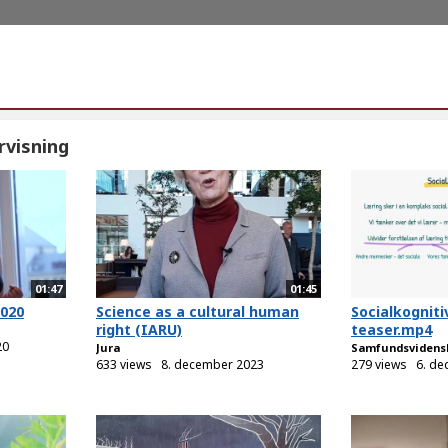
visning
01:47
01:45
2020
Science as a cultural human
Socialkogniti
right (IARU)
teaser.mp4
20
Jura
Samfundsvidens
633 views
8. december 2023
279 views
6. d