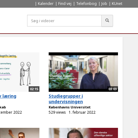
Kalender
Find vej
Telefonbog
Job
KUnet
Søg
02:15
03:03
v læring
Studiegrupper i
undervisningen
kab
Københavns Universitet
ecember 2022
529 views
1. februar 2022