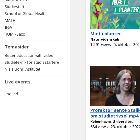
Studiestart
School of Global Health
MATH
IFSV
Mæt i planter
HUM - Saxo
Naturvidenskab
1.591 views
5. oktober 202
Temasider
Better education with video
Studieteknik for studiestartere
Niels Bohr Institutet
Live events
Log ind
Prorektor Bente Stall
om studietrivsel.mp4
Københavns Universitet
684 views
23. oktober 202