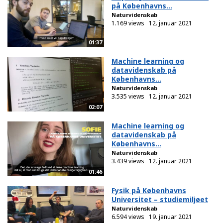
på Københavns...
Naturvidenskab
1.169 views
12. januar 2021
01:37
Machine learning og
datavidenskab på
Københavns...
Naturvidenskab
3.535 views
12. januar 2021
02:07
Machine learning og
datavidenskab på
Københavns...
Naturvidenskab
3.439 views
12. januar 2021
01:46
Fysik på Københavns
Universitet – studiemiljøet
Naturvidenskab
6.594 views
19. januar 2021