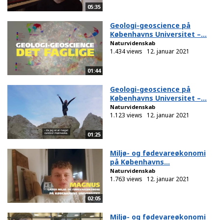
05:35
Geologi-geoscience på
Københavns Universitet –...
Naturvidenskab
1.434 views
12. januar 2021
01:44
Geologi-geoscience på
Københavns Universitet –...
Naturvidenskab
1.123 views
12. januar 2021
01:25
Miljø- og fødevareøkonomi
på Københavns...
Naturvidenskab
1.763 views
12. januar 2021
02:05
Miljø- og fødevareøkonomi