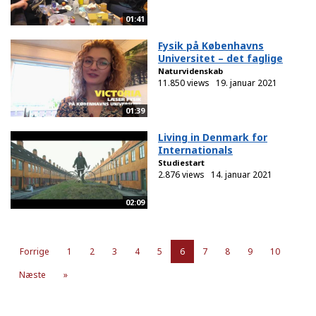
01:41
Fysik på Københavns
Universitet – det faglige
Naturvidenskab
11.850 views
19. januar 2021
01:39
Living in Denmark for
Internationals
Studiestart
2.876 views
14. januar 2021
02:09
Forrige
1
2
3
4
5
6
7
8
9
10
Næste
»