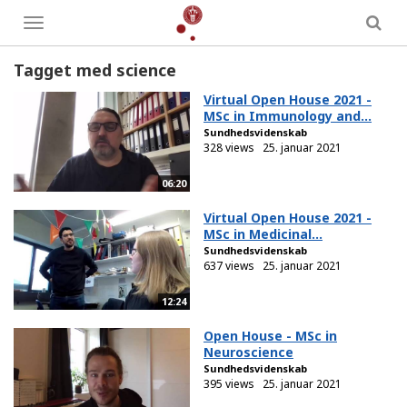
Toggle
menu
Tagget med science
Virtual Open House 2021 -
MSc in Immunology and...
Sundhedsvidenskab
328 views
25. januar 2021
06:20
Virtual Open House 2021 -
MSc in Medicinal...
Sundhedsvidenskab
637 views
25. januar 2021
12:24
Open House - MSc in
Neuroscience
Sundhedsvidenskab
395 views
25. januar 2021