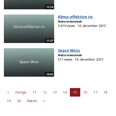
12:34
Klima-effektive ris
Naturvidenskab
3.619 views
16. december 2015
11:07
Space Moss
Naturvidenskab
511 views
16. december 2015
10:50
«
Forrige
11
12
13
14
15
16
17
18
19
20
Næste
»