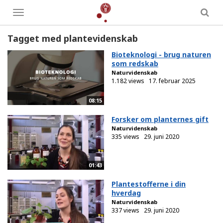
Toggle
menu
Tagget med plantevidenskab
Bioteknologi - brug naturen
som redskab
Naturvidenskab
1.182 views
17. februar 2025
08:15
Forsker om planternes gift
Naturvidenskab
335 views
29. juni 2020
01:43
Plantestofferne i din
hverdag
Naturvidenskab
337 views
29. juni 2020