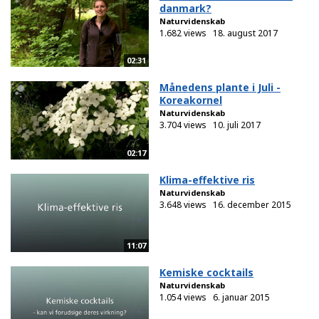
danmark?
Naturvidenskab
1.682 views
18. august 2017
02:31
Månedens plante i Juli -
Koreakornel
Naturvidenskab
3.704 views
10. juli 2017
02:17
Klima-effektive ris
Naturvidenskab
3.648 views
16. december 2015
11:07
Kemiske cocktails
Naturvidenskab
1.054 views
6. januar 2015