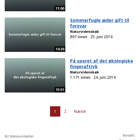
11:00
Sommerfugle æder gift til
forsvar
Naturvidenskab
897 views
25. juni 2014
14:20
På sporet af det økologiske
fingeraftryk
Naturvidenskab
1.171 views
24. juni 2014
15:51
1
2
Næste
Kontakt:
KU Kommunikation