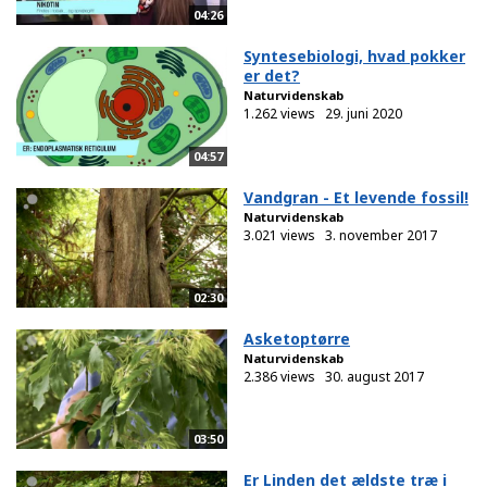
04:26
Syntesebiologi, hvad pokker
er det?
Naturvidenskab
1.262 views
29. juni 2020
04:57
Vandgran - Et levende fossil!
Naturvidenskab
3.021 views
3. november 2017
02:30
Asketoptørre
Naturvidenskab
2.386 views
30. august 2017
03:50
Er Linden det ældste træ i