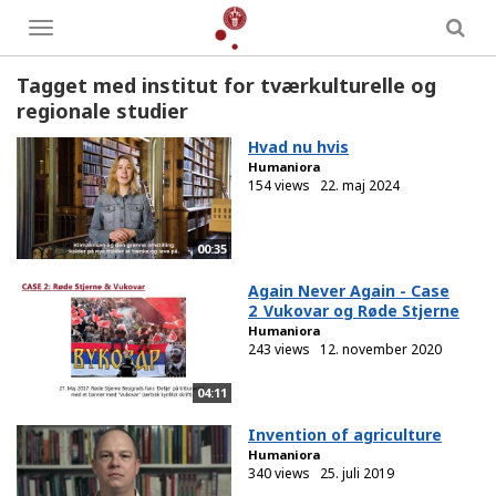
Toggle
menu
Tagget med institut for tværkulturelle og
regionale studier
Hvad nu hvis
Humaniora
154 views
22. maj 2024
00:35
Again Never Again - Case
2_Vukovar og Røde Stjerne
Humaniora
243 views
12. november 2020
04:11
Invention of agriculture
Humaniora
340 views
25. juli 2019