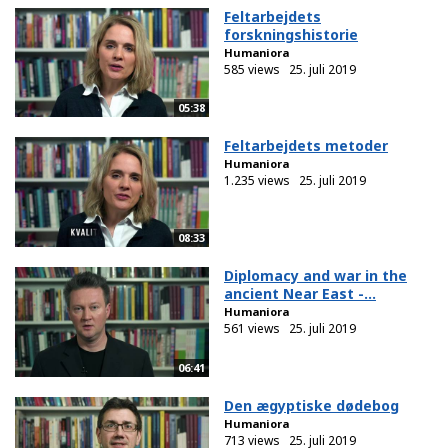
Feltarbejdets
forskningshistorie
Humaniora
585 views
25. juli 2019
05:38
Feltarbejdets metoder
Humaniora
1.235 views
25. juli 2019
08:33
Diplomacy and war in the
ancient Near East -...
Humaniora
561 views
25. juli 2019
06:41
Den ægyptiske dødebog
Humaniora
713 views
25. juli 2019