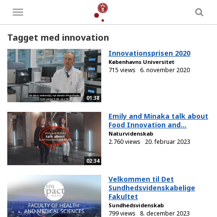
Toggle
menu
Tagget med innovation
Innovationsprisen 2020
Københavns Universitet
715 views
6. november 2020
01:38
Emily and Minaka talk about
Food Innovation and...
Naturvidenskab
2.760 views
20. februar 2023
02:34
Velkommen til Det
Sundhedsvidenskabelige
Fakultet
Sundhedsvidenskab
799 views
8. december 2023