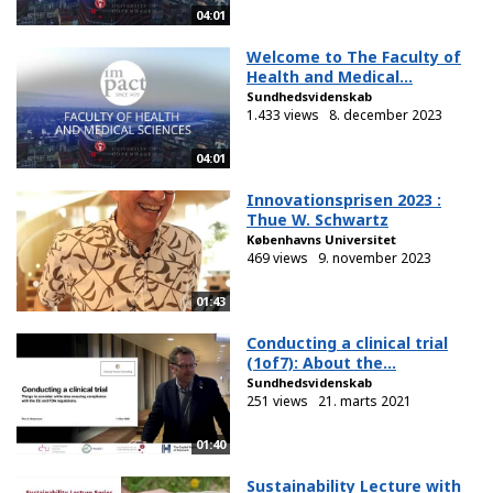
04:01
Welcome to The Faculty of
Health and Medical...
Sundhedsvidenskab
1.433 views
8. december 2023
04:01
Innovationsprisen 2023 :
Thue W. Schwartz
Københavns Universitet
469 views
9. november 2023
01:43
Conducting a clinical trial
(1of7): About the...
Sundhedsvidenskab
251 views
21. marts 2021
01:40
Sustainability Lecture with