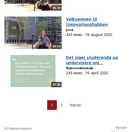
05:30
Velkommen til
Innovationshubben
Jura
423 views
18. august 2020
03:59
Det siger studerende og
undervisere om...
Naturvidenskab
243 views
16. april 2020
01:03
1
2
Næste
Kontakt:
KU Kommunikation