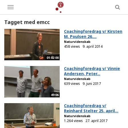
Toggle
menu
Tagget med emcc
Coachingforedrag v/ Kirsten
M. Poulsen 26....
Naturvidenskab
458 views
9. april 2014
01:02:00
Coachingforedrag v/ Vinnie
Andersen, Peter...
Naturvidenskab
639 views
9. juni 2017
49:06
Coachingforedrag v/
Reinhard Stelter 25. april...
Naturvidenskab
1.264 views
27. april 2017