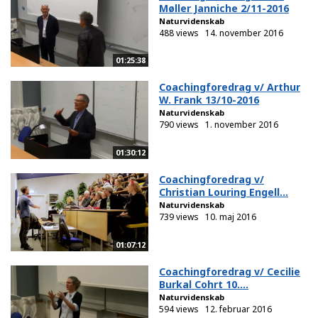
Møller Janniche 2/11-2016
Naturvidenskab
488 views
14. november 2016
01:25:38
Coachingforedrag v/ Arthur
W. Frank 13/10-2016
Naturvidenskab
790 views
1. november 2016
01:30:12
Coachingforedrag v/
Christian Louring Engell...
Naturvidenskab
739 views
10. maj 2016
01:07:12
Coachingforedrag v/ Cecilie
Burkal Cohrt 10....
Naturvidenskab
594 views
12. februar 2016