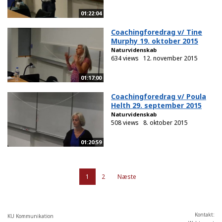
01:22:04
Coachingforedrag v/ Tine
Murphy 19. oktober 2015
Naturvidenskab
634 views
12. november 2015
01:17:00
Coachingforedrag v/ Poula
Helth 29. september 2015
Naturvidenskab
508 views
8. oktober 2015
01:20:59
1
2
Næste
Kontakt:
KU Kommunikation