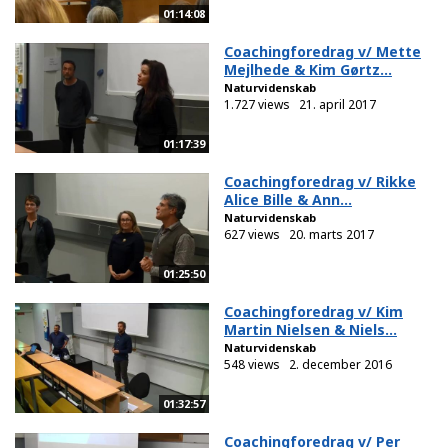
01:14:08
Coachingforedrag v/ Mette
Mejlhede & Kim Gørtz...
Naturvidenskab
1.727 views
21. april 2017
01:17:39
Coachingforedrag v/ Rikke
Alice Bille & Ann...
Naturvidenskab
627 views
20. marts 2017
01:25:50
Coachingforedrag v/ Kim
Martin Nielsen & Niels...
Naturvidenskab
548 views
2. december 2016
01:32:57
Coachingforedrag v/ Per