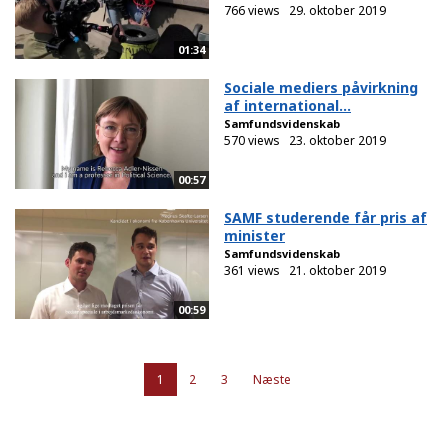
766 views
29. oktober 2019
01:34
Sociale mediers påvirkning
af international...
Samfundsvidenskab
570 views
23. oktober 2019
00:57
SAMF studerende får pris af
minister
Samfundsvidenskab
361 views
21. oktober 2019
00:59
1
2
3
Næste