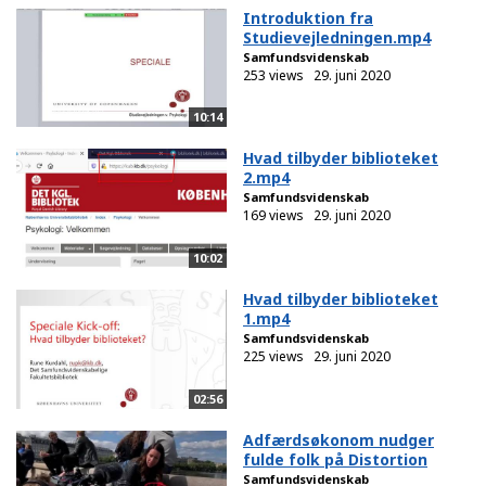
Introduktion fra
Studievejledningen.mp4
Samfundsvidenskab
253 views
29. juni 2020
10:14
Hvad tilbyder biblioteket
2.mp4
Samfundsvidenskab
169 views
29. juni 2020
10:02
Hvad tilbyder biblioteket
1.mp4
Samfundsvidenskab
225 views
29. juni 2020
02:56
Adfærdsøkonom nudger
fulde folk på Distortion
Samfundsvidenskab