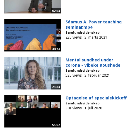
02:53
Séamus A. Power teaching
seminar.mp4
Samfundsvidenskab
235 views
3. marts 2021
44:44
Mental sundhed under
corona - Vibeke Koushede
Samfundsvidenskab
535 views
3. februar 2021
23:33
Optagelse af specialekickoff
Samfundsvidenskab
301 views
1. juli 2020
55:52