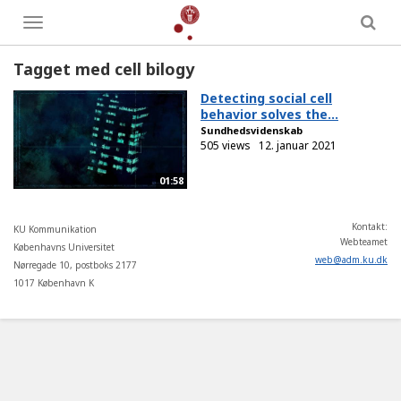
Toggle
menu
Tagget med cell bilogy
Detecting social cell
behavior solves the...
Sundhedsvidenskab
505 views
12. januar 2021
01:58
Kontakt:
KU Kommunikation
Webteamet
Københavns Universitet
web
@
adm
.
ku
.
dk
Nørregade 10, postboks 2177
1017 København K