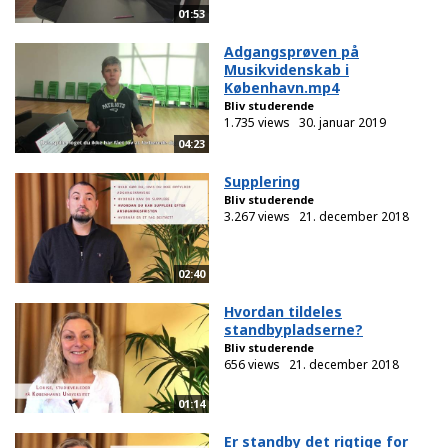
01:53
Adgangsprøven på
Musikvidenskab i
København.mp4
Bliv studerende
1.735 views
30. januar 2019
04:23
Supplering
Bliv studerende
3.267 views
21. december 2018
02:40
Hvordan tildeles
standbypladserne?
Bliv studerende
656 views
21. december 2018
01:14
Er standby det rigtige for