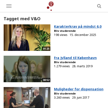
Toggle
menu
Tagget med V&O
Karakterkrav på mindst 6,0
Bliv studerende
198 views
15. december 2025
01:25
Fra Jylland til København
Bliv studerende
1.279 views
28. marts 2019
00:52
Muligheder for dispensation
Bliv studerende
3.260 views
29. juni 2017