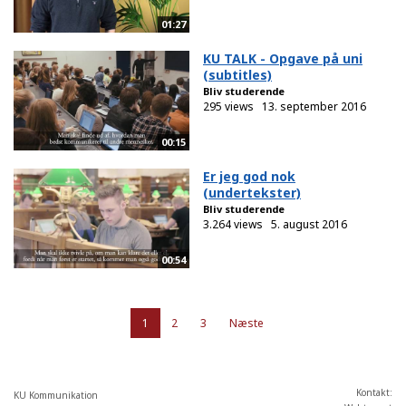
01:27
KU TALK - Opgave på uni
(subtitles)
Bliv studerende
295 views
13. september 2016
00:15
Er jeg god nok
(undertekster)
Bliv studerende
3.264 views
5. august 2016
00:54
1
2
3
Næste
Kontakt:
KU Kommunikation