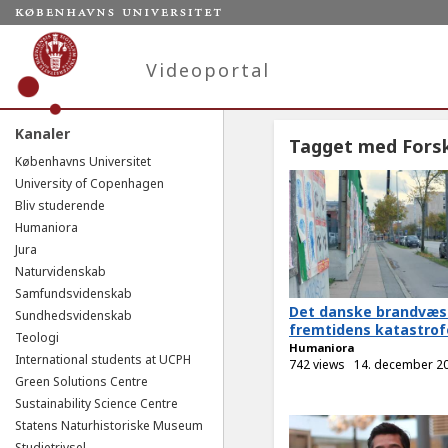
Videoportal
Kanaler
Tagget med Fors
Københavns Universitet
University of Copenhagen
Bliv studerende
Humaniora
Jura
Naturvidenskab
Samfundsvidenskab
Det danske brandvæs
Sundhedsvidenskab
fremtidens katastrofe
Teologi
Humaniora
International students at UCPH
742 views
14. december 2
Green Solutions Centre
Sustainability Science Centre
Statens Naturhistoriske Museum
Studietrivsel