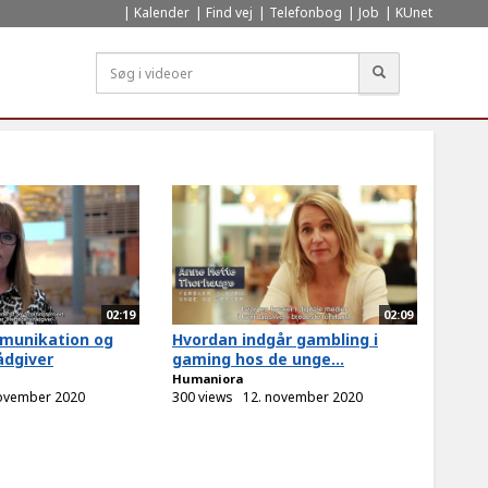
Kalender
Find vej
Telefonbog
Job
KUnet
Søg
02:19
02:09
munikation og
Hvordan indgår gambling i
ådgiver
gaming hos de unge...
Humaniora
november 2020
300 views
12. november 2020