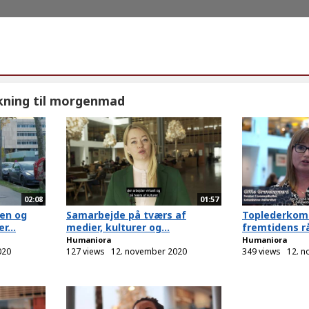
kning til morgenmad
02:08
01:57
en og
Samarbejde på tværs af
Toplederkom
r...
medier, kulturer og...
fremtidens r
Humaniora
Humaniora
020
127 views
12. november 2020
349 views
12. 