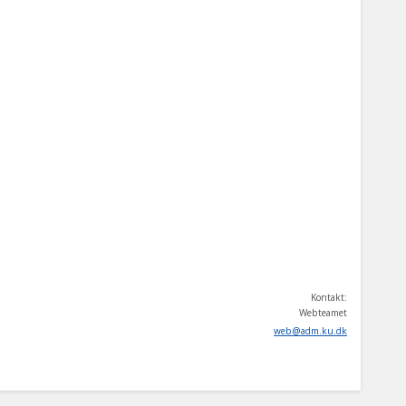
Kontakt:
Webteamet
web
@
adm
.
ku
.
dk