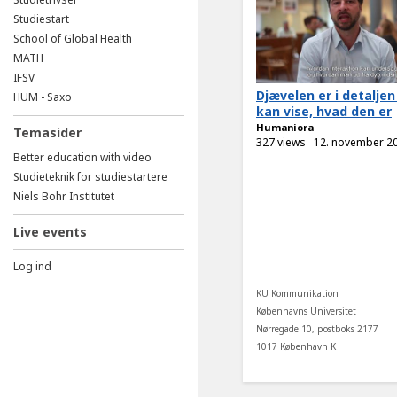
Studiestart
School of Global Health
MATH
IFSV
Djævelen er i detaljen
HUM - Saxo
kan vise, hvad den er
Humaniora
Temasider
327 views
12. november 2
Better education with video
Studieteknik for studiestartere
Niels Bohr Institutet
Live events
Log ind
KU Kommunikation
Københavns Universitet
Nørregade 10, postboks 2177
1017 København K