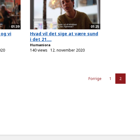
01:39
01:25
 og vi
Hvad vil det sige at være sund
i det 21....
Humaniora
020
140 views
12. november 2020
Forrige
1
2